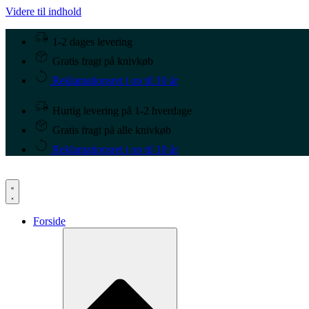
Videre til indhold
1-2 dages levering
Gratis fragt på knivkøb
Reklamationsret i op til 10 år
Hurtig levering på 1-2 hverdage
Gratis fragt på alle knivkøb
Reklamationsret i op til 10 år
Forside